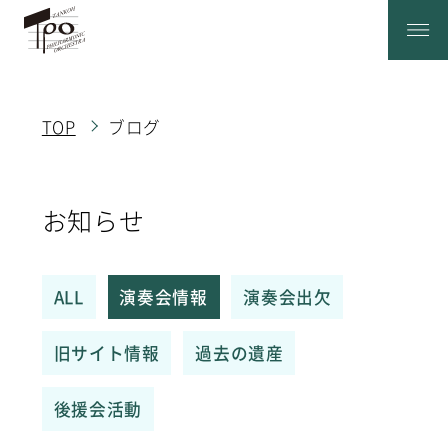
Warning
: Undefined array key "js" in
/home/xs901949/tanphil.net/public_html/wordpress/wp-
content/themes/tanphill/header.php
on line
67
TOP
ブログ
お知らせ
ALL
演奏会情報
演奏会出欠
旧サイト情報
過去の遺産
後援会活動