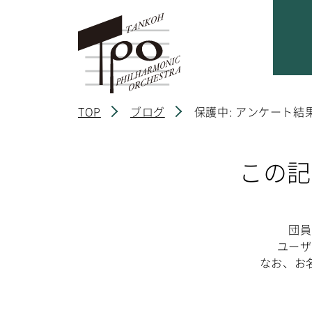
TOP
ブログ
保護中: アンケート結
この記
団員
ユーザ
なお、お